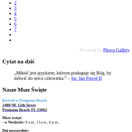
2
3
4
5
6
7
Powered by
Phoca Gallery
Cytat na dziś
„Miłość jest językiem, którym posługuje się Bóg, by
mówić do serca człowieka.” –
św. Jan Paweł II
Nasze Msze Święte
Kościół w Pompano Beach
2400 NE 12th Street
Pompano Beach, FL 33062
Msze święte
- w
Niedziele:
9 a.m., 11a.m., 6 p.m.,
Dni powszednie: