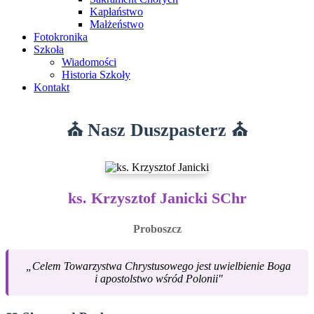
Kapłaństwo
Małżeństwo
Fotokronika
Szkoła
Wiadomości
Historia Szkoły
Kontakt
⛪ Nasz Duszpasterz ⛪
ks. Krzysztof Janicki SChr
Proboszcz
„Celem Towarzystwa Chrystusowego jest uwielbienie Boga
i apostolstwo wśród Polonii"