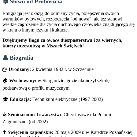
📖 Słowo od Proboszcza
Emigracja jest okazją do odmiany życia, polepszenia swoich
warunków bytowych, rozpoczęcia "od nowa", ale też stanowi
wielkie zagrożenie dla życia duchowego człowieka znajdującego się
w kraju o innym języku i kulturze.
Dziękujemy Bogu za owoce duszpasterstwa i za wiernych,
którzy uczestniczą w Mszach Świętych!
👤 Biografia
🎂
Urodzony:
2 kwietnia 1982 r. w Szczecinie
🏠
Wychowany:
w Stargardzie, gdzie ukończył szkołę
podstawową o profilu muzycznym
🎓
Edukacja:
Technikum elektryczne (1997-2002)
⛪
Seminarium:
Towarzystwo Chrystusowe dla Polonii
Zagranicznej (od 2002)
✝️
Święcenia kapłańskie:
26 maja 2009 r. w Katedrze Poznańskiej,