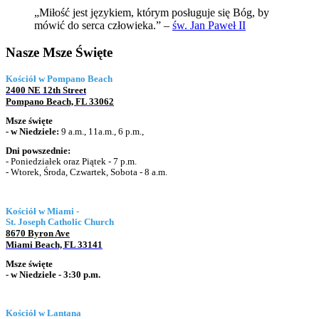
„Miłość jest językiem, którym posługuje się Bóg, by
mówić do serca człowieka.” –
św. Jan Paweł II
Nasze Msze Święte
Kościół w Pompano Beach
2400 NE 12th Street
Pompano Beach, FL 33062
Msze święte
- w
Niedziele:
9 a.m., 11a.m., 6 p.m.,
Dni powszednie:
- Poniedziałek oraz Piątek
- 7 p.m.
- Wtorek, Środa, Czwartek, Sobota - 8 a.m.
Kościół w Miami -
St. Joseph Catholic Church
8670 Byron Ave
Miami Beach, FL 33141
Msze święte
- w Niedziele - 3:30 p.m.
Kościół w Lantana