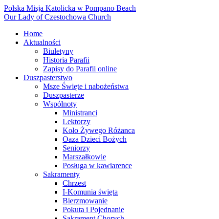
Polska Misja Katolicka w Pompano Beach
Our Lady of Czestochowa Church
Home
Aktualności
Biuletyny
Historia Parafii
Zapisy do Parafii online
Duszpasterstwo
Msze Święte i nabożeństwa
Duszpasterze
Wspólnoty
Ministranci
Lektorzy
Koło Żywego Różanca
Oaza Dzieci Bożych
Seniorzy
Marszałkowie
Posługa w kawiarence
Sakramenty
Chrzest
I-Komunia święta
Bierzmowanie
Pokuta i Pojednanie
Sakrament Chorych