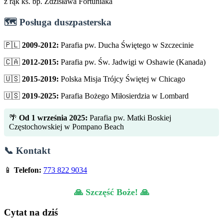
z rąk ks. bp. Zdzisława Fortuniaka
🗺️ Posługa duszpasterska
🇵🇱
2009-2012:
Parafia pw. Ducha Świętego w Szczecinie
🇨🇦
2012-2015:
Parafia pw. Św. Jadwigi w Oshawie (Kanada)
🇺🇸
2015-2019:
Polska Misja Trójcy Świętej w Chicago
🇺🇸
2019-2025:
Parafia Bożego Miłosierdzia w Lombard
🌴
Od 1 września 2025:
Parafia pw. Matki Boskiej
Częstochowskiej w Pompano Beach
📞 Kontakt
📱
Telefon:
773 822 9034
🙏 Szczęść Boże! 🙏
Cytat na dziś